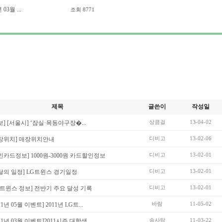
 03월 ...
조회
8771
제목
글쓴이
작성일
상큼걸
13-04-02
보] [서울시] ‘잠실·목동야구장�...
디비고
13-02-06
장위치] 매장위치안내
디비고
13-02-01
인카드정보] 1000원-3000원 카드할인정보
디비고
13-02-01
달의 일정] LG트윈스 경기일정
디비고
13-02-01
G트윈스 정보] 전반기 주요 달성 기록
바람
11-05-02
11년 05월 이벤트] 2011년 LG트...
솜사탕
11-03-22
011년 03월 이벤트]2011시즌 대학생...