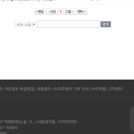
1
|
|
|
|
|
관
개인정보 취급방침
제휴문의
소프트웨어 기부 안내
사이트맵
고객센터
구 테헤란로82길 15, 14층(대치동, 디아이타워)
87-30865
096