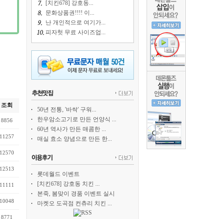
[치킨678] 강호동...
문화상품권!!!! 이...
난 개인적으로 여기가...
피자헛 무료 사이즈업...
조회
50년 전통, '바싹' 구워...
한우암소고기로 만든 언양식 ...
8856
60년 역사가 만든 매콤한 ...
11257
매실 효소 양념으로 만든 한...
12570
12513
롯데월드 이벤트
[치킨678] 강호동 치킨 ...
11111
본죽, 봄맞이 경품 이벤트 실시
10048
마켓오 도곡점 컨츄리 치킨 ...
8771