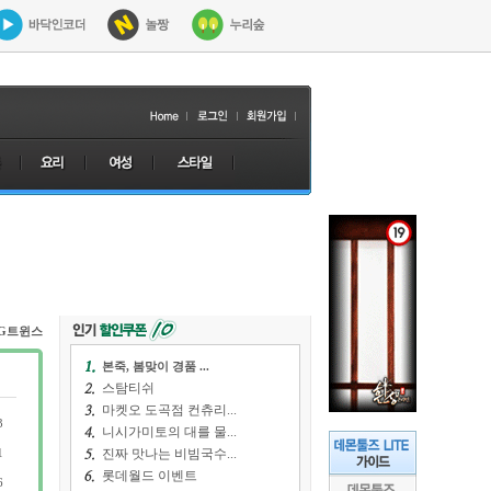
LG트윈스
본죽, 봄맞이 경품 ...
스탐티쉬
마켓오 도곡점 컨츄리...
3
니시가미토의 대를 물...
1
진짜 맛나는 비빔국수...
롯데월드 이벤트
6