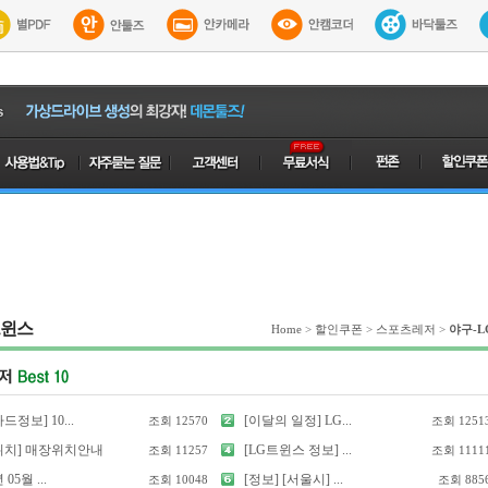
트윈스
Home
>
할인쿠폰
>
스포츠레저
>
야구-
드정보] 10...
[이달의 일정] LG...
조회
12570
조회
1251
위치] 매장위치안내
[LG트윈스 정보] ...
조회
11257
조회
1111
 05월 ...
[정보] [서울시] ...
조회
10048
조회
885