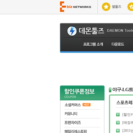
야구-LG
[할인카
[매장
[2011년