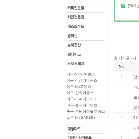
[2011년
총 게시글
개
7
No.
야구-SK와이번스
7
[정
야구-삼성라이온스
야구-LG트윈스
6
[매
야구-한화이글스
5
[할
야구-기아타이거스
야구-롯데자이언츠
4
[이
축구-수원삼성블루윙스
농구-LG SAKERS
3
[L
2
[20
1
[2