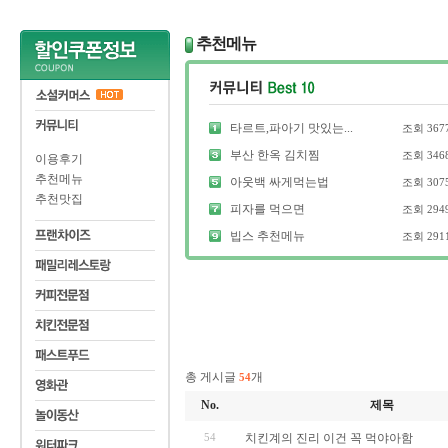
추천메뉴
타르트,파아기 맛있는...
조회
367
부산 한옥 김치찜
조회
346
이용후기
추천메뉴
아웃백 싸게먹는법
조회
307
추천맛집
피자를 먹으면
조회
294
빕스 추천메뉴
조회
291
총 게시글
개
54
No.
제목
54
치킨계의 진리 이건 꼭 먹야아함