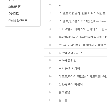
53
test
52
[이벤트]강강술래, 캠핑먹거리 이벤트…
51
[이벤트]한스델리 2013년 신메뉴 'Swee..
50
스시로한국, 페이스북 감사의 빅이벤
49
홈페이지제작 & 홈페이지제작업체 ST
48
75%의 미국인들이 욕실에서 이용하는
47
밥은먹고 댕기세요...
46
부평역 곱창집
45
부산 한옥 김치찜
44
타르트,파아기 맛있는 여의도맛집 <빅
43
신당동 즉석 떡볶이
42
홍초불닭
41
캘리롤