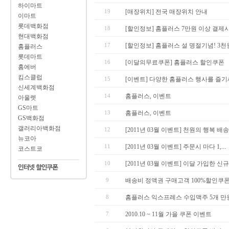
하이마트
19
[매장위치] 전국 매장위치 안내
이마트
롯데백화점
18
[할인정보] 홈플러스 7만원 이상 결제시 5
현대백화점
17
[할인정보] 홈플러스 설 명절기념! 3천원 
홈플러스
롯데마트
16
[이달의무료쿠폰] 홈플러스 할인쿠폰
홈에버
킴스클럽
15
[이벤트] 다양한 홈플러스 행사를 즐
신세계백화점
14
홈플러스, 이벤트
아울렛
GS마트
13
홈플러스, 이벤트
GS백화점
갤러리아백화점
12
[2011년 03월 이벤트] 천원의 행복 배송.
뉴코아
11
[2011년 03월 이벤트] 주문시 마다 1,...
코스트코
10
[2011년 03월 이벤트] 이달 가입한 신규.
9
배송비 정액권 구매고객 100%할인쿠폰
8
홈플러스 익스프레스 수입맥주 5개 만원
7
2010.10 ~ 11월 가을 쿠폰 이벤트