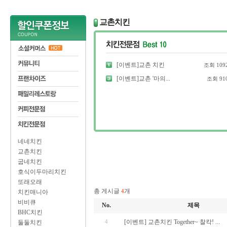
교촌치킨
[이벤트]교촌 치킨
조회
109
[이벤트]교촌 '마의...
조회
91
네네치킨
교촌치킨
굽네치킨
호식이두마리치킨
또래오래
총 게시글
개
4
치킨매니아
비비큐
No.
제목
BHC치킨
4
[이벤트] 교촌치킨 Together~ 찰칵! ...
둘둘치킨