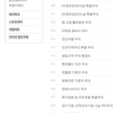
동도환타지아
패밀리랜드
198
[이벤트]어린이날 특별우대
197
[이벤트]성년의 날 특별우대
196
중,고생 활력충전 우대
195
대학생 캠퍼스 데이
194
연인커플 우대
193
인근지역주민 특별 우대
192
생일고객 우대 총정리
191
롯데월드 야간 우대
190
헌혈증 기증자 우대
189
폐휴대폰 기증자 우대
188
문화누리카드 우대
187
휴가장병 및 의무경찰 특별우대
186
장기기증, 인체조직기증 나눔 50%우대