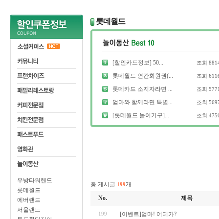
롯데월드
[할인카드정보] 50...
조회
881
롯데월드 연간회원권(...
조회
611
롯데카드 소지자라면 ...
조회
577
엄마와 함께라면 특별...
조회
569
[롯데월드 놀이기구]...
조회
475
우방타워랜드
총 게시글
개
199
롯데월드
No.
제목
에버랜드
서울랜드
199
[이벤트]엄마! 어디가?