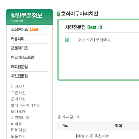
호식이두마리치킨
[메뉴소개] 추천메뉴
네네치킨
교촌치킨
굽네치킨
호식이두마리치킨
또래오래
총 게시글
개
1
치킨매니아
비비큐
No.
제목
BHC치킨
1
[메뉴소개] 추천메뉴
둘둘치킨