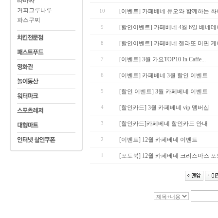
라바짜
커피그루나루
10
[이벤트] 카페베네 듀오와 함께하는 화이
파스구찌
9
[할인이벤트] 카페베네 4월 6일 베네데이 
8
[할인이벤트] 카페베네 젤라또 머핀 케이크
7
[이벤트] 3월 가요TOP10 In Caffe...
6
[이벤트] 카페베네 3월 할인 이벤트
5
[할인 이벤트] 3월 카페베네 이벤트
4
[할인카드] 3월 카페베네 vip 맴버십
3
[할인카드]카페베네 할인카드 안내
2
[이벤트] 12월 카페베네 이벤트
1
[포토북] 12월 카페베네 크리스마스 