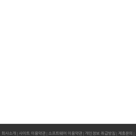
|
|
|
|
|
회사소개
사이트 이용약관
소프트웨어 이용약관
개인정보 취급방침
제휴문의